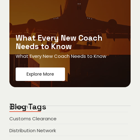
What Every New Coach
Needs to Know
What Every New Coach Needs to Know
Explore More
Blog Tags
Coupon
Customs Clearance
Distribution Network