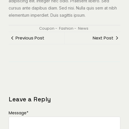
adipiscing elit. Integer nec odio. Praesent libero. Sed
cursus ante dapibus diam. Sed nisi. Nulla quis sem at nibh
elementum imperdiet. Duis sagittis ipsum.
Coupon
-
Fashion
-
News
Previous Post
Next Post
Leave a Reply
Message
*