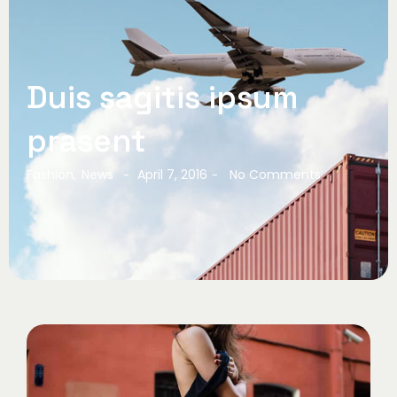
Duis sagitis ipsum
prasent
Fashion
,
News
April 7, 2016
No Comments
-
-