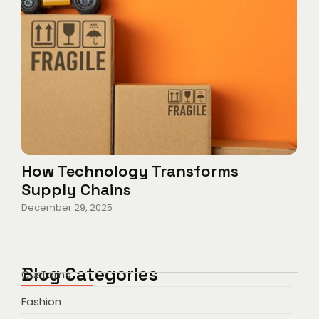
How Technology Transforms
Supply Chains
December 29, 2025
Blog Categories
Customs
Fashion