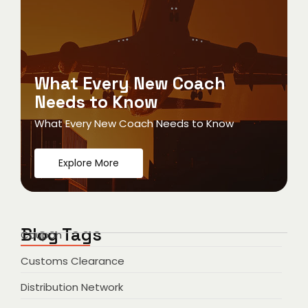
What Every New Coach
Needs to Know
What Every New Coach Needs to Know
Explore More
Blog Tags
Coupon
Customs Clearance
Distribution Network