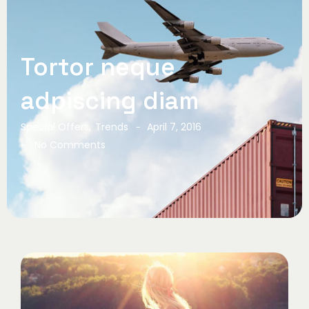
Tortor neque
adpiscing diam
Special Offers
,
Trends
April 7, 2016
-
No Comments
-