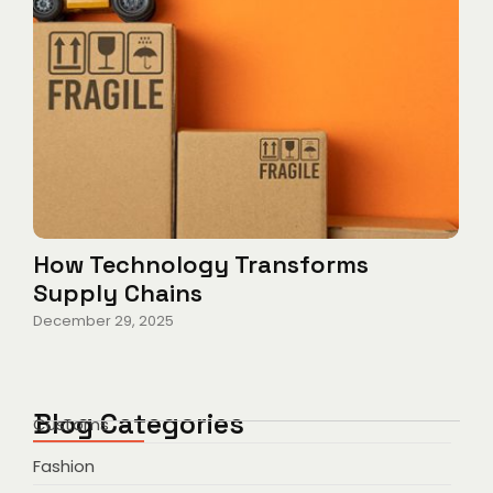
How Technology Transforms
Supply Chains
December 29, 2025
Blog Categories
Customs
Fashion